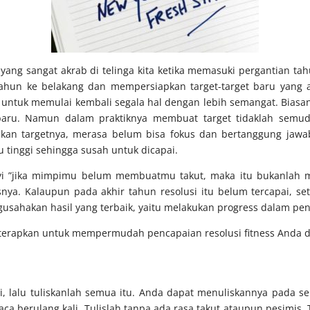
 yang sangat akrab di telinga kita ketika memasuki pergantian t
tahun ke belakang dan mempersiapkan target-target baru yang 
 untuk memulai kembali segala hal dengan lebih semangat. Biasan
baru. Namun dalam praktiknya membuat target tidaklah semud
skan targetnya, merasa belum bisa fokus dan bertanggung jawab
lu tinggi sehingga susah untuk dicapai.
i ”jika mimpimu belum membuatmu takut, maka itu bukanlah mi
nya. Kalaupun pada akhir tahun resolusi itu belum tercapai, set
sahakan hasil yang terbaik, yaitu melakukan progress dalam penc
diterapkan untuk mempermudah pencapaian resolusi fitness Anda di
ai, lalu tuliskanlah semua itu. Anda dapat menuliskannya pada s
a berulang kali. Tulislah tanpa ada rasa takut ataupun pesimis. T