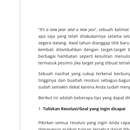
“
It’s a new year and a new you
”, sebuah kalimat
apa saja yang telah dilakukannya selama se
segera datang. Awal tahun dianggap titik baru
kembali ditambahkan dengan target-target 
berbagai hambatan seperti kesulitan menuli
termasuk pesimis jika target yang dibuat terla
Sebuah nasihat yang cukup terkenal berbuny
tingginya dan buatlah resolusi sebagus-bagus
sudah semakin dekat karena Anda sudah mengu
Berikut ini adalah beberapa tips yang dapat 
Tuliskan Resolusi/Goal yang ingin dicapai
Pikirkan semua resolusi yang ingin Anda cap
dimanapun asalkan tulisan tersebut dapat dibac