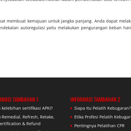
apat membuat kemajuan untuk jangka panjang. Anda dapat mel
endekatan autoregulasi yaitu melakukan pengurangan beban han
RMASI TAMBAHAN 1
INFORMASI TAMBAHAN 2
 kelebihan sertifikasi APKI?
Siapa Itu Pelatih Kebugaran?
o Remedial, Refresh, Retake,
Etika Profesi Pelatih Kebuga
ertification & Refund
Pentingnya Pelatihan CPR