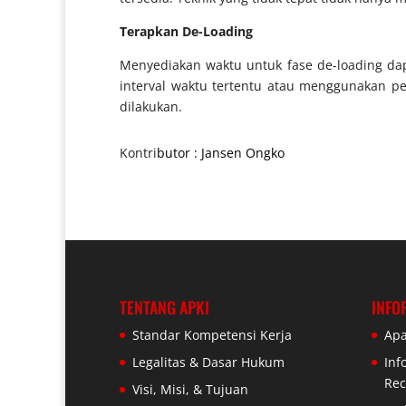
Terapkan De-Loading
Menyediakan waktu untuk fase de-loading d
interval waktu tertentu atau menggunakan p
dilakukan.
Kontri
butor : Jansen Ongko
TENTANG APKI
INFO
Standar Kompetensi Kerja
Apa
Legalitas & Dasar Hukum
Inf
Rec
Visi, Misi, & Tujuan