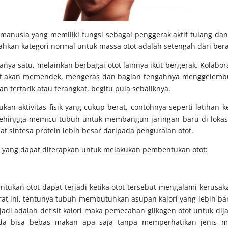
h manusia yang memiliki fungsi sebagai penggerak aktif tulang d
bahkan kategori normal untuk massa otot adalah setengah dari bera
anya satu, melainkan berbagai otot lainnya ikut bergerak. Kolabor
otot akan memendek, mengeras dan bagian tengahnya menggelem
an tertarik atau terangkat, begitu pula sebaliknya.
kan aktivitas fisik yang cukup berat, contohnya seperti latihan 
sehingga memicu tubuh untuk membangun jaringan baru di lokasi
t sintesa protein lebih besar daripada penguraian otot.
g yang dapat diterapkan untuk melakukan pembentukan otot:
ukan otot dapat terjadi ketika otot tersebut mengalami kerusakan
berat ini, tentunya tubuh membutuhkan asupan kalori yang lebih 
rjadi adalah defisit kalori maka pemecahan glikogen otot untuk d
nda bisa bebas makan apa saja tanpa memperhatikan jenis m