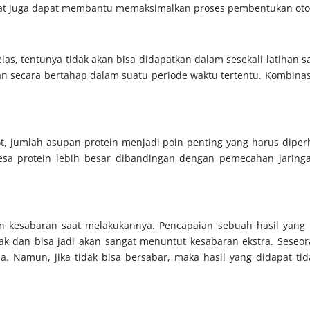
pat juga dapat membantu memaksimalkan proses pembentukan oto
las, tentunya tidak akan bisa didapatkan dalam sesekali latihan s
han secara bertahap dalam suatu periode waktu tertentu. Kombina
 jumlah asupan protein menjadi poin penting yang harus diper
ntesa protein lebih besar dibandingan dengan pemecahan jarin
 kesabaran saat melakukannya. Pencapaian sebuah hasil yang b
bak dan bisa jadi akan sangat menuntut kesabaran ekstra. Seseora
a. Namun, jika tidak bisa bersabar, maka hasil yang didapat t